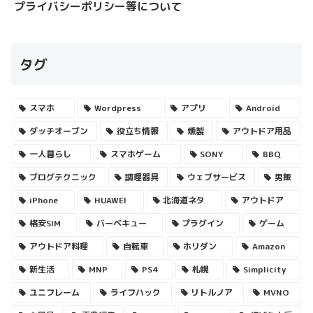
プライバシーポリシー等について
タグ
スマホ
Wordpress
アプリ
Android
ダッチオーブン
役立ち情報
燻製
アウトドア用品
一人暮らし
スマホゲーム
SONY
BBQ
ブログテクニック
調理器具
ウェブサービス
男飯
iPhone
HUAWEI
北海道ネタ
アウトドア
格安SIM
バーベキュー
プラグイン
ゲーム
アウトドア料理
自転車
ホリダン
Amazon
新生活
MNP
PS4
札幌
Simplicity
ユニフレーム
ライフハック
リトルノア
MVNO