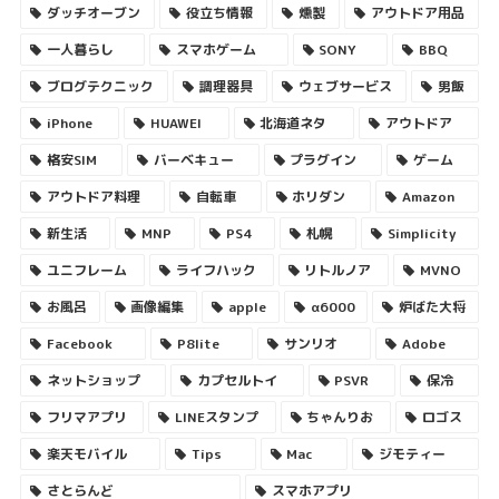
ダッチオーブン
役立ち情報
燻製
アウトドア用品
一人暮らし
スマホゲーム
SONY
BBQ
ブログテクニック
調理器具
ウェブサービス
男飯
iPhone
HUAWEI
北海道ネタ
アウトドア
格安SIM
バーベキュー
プラグイン
ゲーム
アウトドア料理
自転車
ホリダン
Amazon
新生活
MNP
PS4
札幌
Simplicity
ユニフレーム
ライフハック
リトルノア
MVNO
お風呂
画像編集
apple
α6000
炉ばた大将
Facebook
P8lite
サンリオ
Adobe
ネットショップ
カプセルトイ
PSVR
保冷
フリマアプリ
LINEスタンプ
ちゃんりお
ロゴス
楽天モバイル
Tips
Mac
ジモティー
さとらんど
スマホアプリ