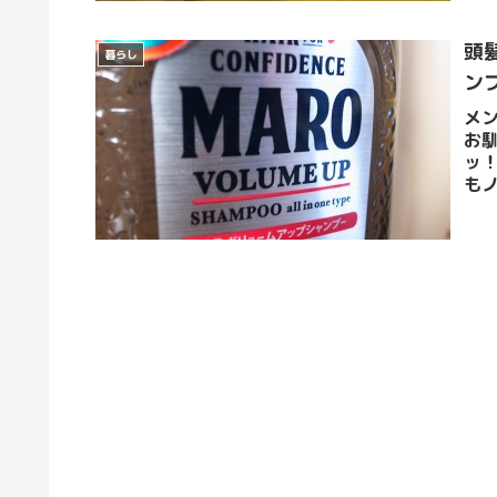
頭
暮らし
ン
メ
お
ッ
もノ
す、