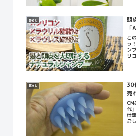
頭
暮らし
「A
こ
っ！
ン
リ
ス硫
3
暮らし
売
C
代
仕
ご
りま