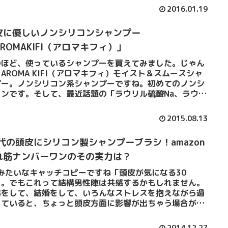
2016.01.19
皮に優しいノンシリコンシャンプー
ROMAKIFI（アロマキフィ）」
のほど、使っているシャンプーを買えてみました。じゃん
AROMA KIFI（アロマキフィ）モイスト＆スムースシャ
プー。ノンシリコン系シャンプーですね。初めてのノンシ
コンです。そして、最近話題の「ラウリル硫酸Na、ラウレ
酸Na」を...
2015.08.13
0代の頭皮にシリコン製シャンプーブラシ！amazon
れ筋ナンバーワンのその実力は？
Mみたいなキャッチコピーですね「頭皮が気になる30
」。でもこれって結構男性陣は共感するかもしれません。
事をして、結婚をして、いろんなストレスを抱えながら過
していると、ちょっと頭皮方面に影響が出ちゃう場合があ
す。いや僕の話じゃない...
2014.12.27