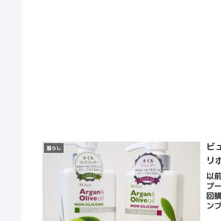
ビ
暮らし
リ
以
プ
回
ン
た。