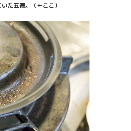
ていた五徳。（←ここ）