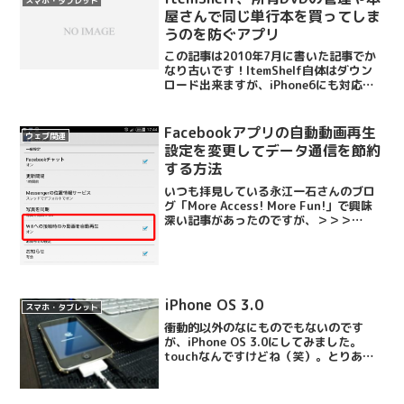
スマホ・タブレット
屋さんで同じ単行本を買ってしま
うのを防ぐアプリ
この記事は2010年7月に書いた記事でか
なり古いです！ItemShelf自体はダウン
ロード出来ますが、iPhone6にも対応出
来ていないそうです。アプリ
名:ItemShelf（ver3.1）（iOS4）ダウン
ロード：2010年7月11日自分...
Facebookアプリの自動動画再生
ウェブ関連
設定を変更してデータ通信を節約
する方法
いつも拝見している永江一石さんのブロ
グ「More Access! More Fun!」で興味
深い記事があったのですが、＞＞＞
SoftBankの3日1GBで速度制限実施が過
酷すぎてMNPすることにしたその中でこ
こで、はっと気づいた。Faceb...
iPhone OS 3.0
スマホ・タブレット
衝動的以外のなにものでもないのです
が、iPhone OS 3.0にしてみました。
touchなんですけどね（笑）。とりあえ
ずマイク繋いでないからボイスメモ使え
ない！というのは置いておき、ちょこち
ょこっと便利になりました。まずは検索