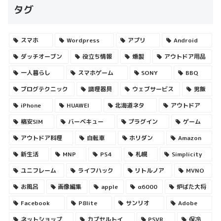
タグ
スマホ
Wordpress
アプリ
Android
ダッチオーブン
役立ち情報
燻製
アウトドア用品
一人暮らし
スマホゲーム
SONY
BBQ
ブログテクニック
調理器具
ウェブサービス
男飯
iPhone
HUAWEI
北海道ネタ
アウトドア
格安SIM
バーベキュー
プラグイン
ゲーム
アウトドア料理
自転車
ホリダン
Amazon
新生活
MNP
PS4
札幌
Simplicity
ユニフレーム
ライフハック
リトルノア
MVNO
お風呂
画像編集
apple
α6000
炉ばた大将
Facebook
P8lite
サンリオ
Adobe
ネットショップ
カプセルトイ
PSVR
保冷