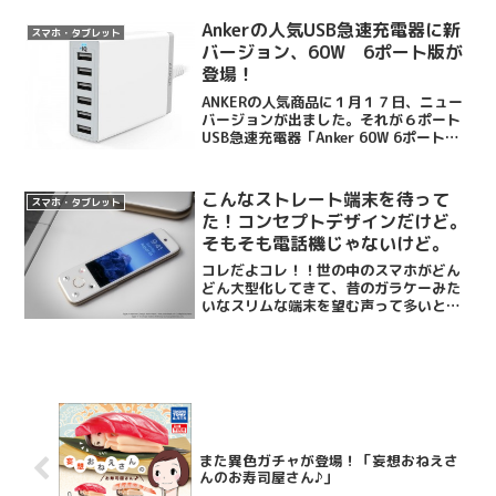
機能でしょう...
Ankerの人気USB急速充電器に新
スマホ・タブレット
バージョン、60W 6ポート版が
登場！
ANKERの人気商品に１月１７日、ニュー
バージョンが出ました。それが６ポート
USB急速充電器「Anker 60W 6ポート
USB急速充電器」。現在発売している５
ポートのUSB急速充電器は40Wですが、
この新商品は60Wに、合計出力も1.5...
こんなストレート端末を待って
スマホ・タブレット
た！コンセプトデザインだけど。
そもそも電話機じゃないけど。
コレだよコレ！！世の中のスマホがどん
どん大型化してきて、昔のガラケーみた
いなスリムな端末を望む声って多いと思
うんですが、コレこそ求めていたものだ
よ！！と、見た瞬間に全俺が思わず声を
上げたのがこの写真。ヤバくないです
か！？実際のサイズはわから...
また異色ガチャが登場！「妄想おねえさ
んのお寿司屋さん♪」