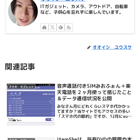
ITガジェット、カメラ、アウトドア、自転車
など、子供心を忘れずに楽しんでいます。
オオイシ ユウスケ
関連記事
音声通話付きSIMみおふぉん＋楽
スマホ・タブレット
天電話を２ヶ月使って感じたこと
＆データ通信状況を公開
みなさん月にどれくらいスマホ代かかっ
てますか？当サイトでもアクセスの多い
「スマホ代の節約」ですが、12月にauか
らIIJmioに変えてから、約２ヶ月が経と
うとしています。この記事でスマホ代を
節約しようとしている方のお役に立てれ
ば良いなぁ。ち...
ItemShelf、所有DVDの管理や本