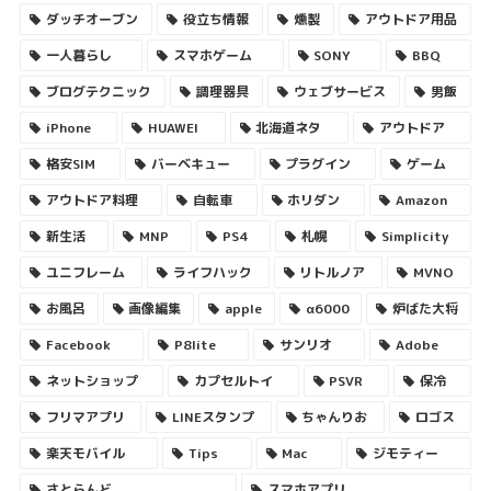
ダッチオーブン
役立ち情報
燻製
アウトドア用品
一人暮らし
スマホゲーム
SONY
BBQ
ブログテクニック
調理器具
ウェブサービス
男飯
iPhone
HUAWEI
北海道ネタ
アウトドア
格安SIM
バーベキュー
プラグイン
ゲーム
アウトドア料理
自転車
ホリダン
Amazon
新生活
MNP
PS4
札幌
Simplicity
ユニフレーム
ライフハック
リトルノア
MVNO
お風呂
画像編集
apple
α6000
炉ばた大将
Facebook
P8lite
サンリオ
Adobe
ネットショップ
カプセルトイ
PSVR
保冷
フリマアプリ
LINEスタンプ
ちゃんりお
ロゴス
楽天モバイル
Tips
Mac
ジモティー
さとらんど
スマホアプリ