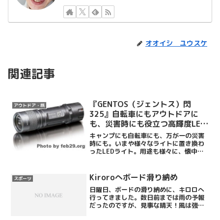
オオイシ ユウスケ
関連記事
『GENTOS（ジェントス）閃
アウトドア・旅
325』自転車にもアウトドアに
も、災害時にも役立つ高輝度LED
ライト
キャンプにも自転車にも、万が一の災害
時にも。いまや様々なライトに置き換わ
ったLEDライト。用途も様々に、懐中電
灯の代わりから室内灯の代わりまで、い
ろいろなところで使われています。ま
た、種類や性能も数多く有り、選ぶのに
Kiroroへボード滑り納め
スポーツ
も一苦労。そんな時は用途...
日曜日、ボードの滑り納めに、キロロへ
行ってきました。数日前までは雨の予報
だったのですが、見事な晴天！風は強か
ったですが（笑）今シーズンの滑り納め