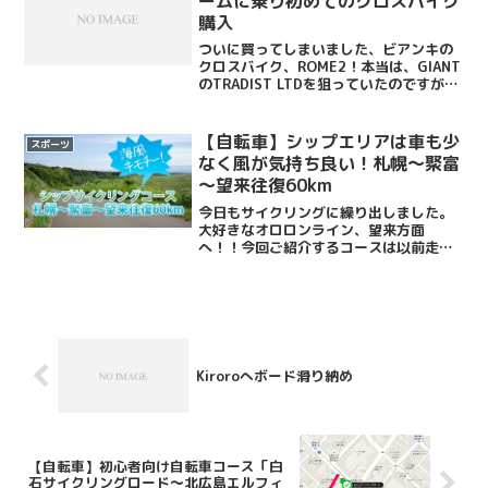
ームに乗り初めてのクロスバイク
購入
ついに買ってしまいました、ビアンキの
クロスバイク、ROME2！本当は、GIANT
のTRADIST LTDを狙っていたのですが、
なんと今注文しても手に入るのは７月近
いとのこと！いやいや、熱冷めちゃうし
ょ。買いたいときが買い時です。そんな
【自転車】シップエリアは車も少
スポーツ
わけで...
なく風が気持ち良い！札幌～聚富
～望来往復60km
今日もサイクリングに繰り出しました。
大好きなオロロンライン、望来方面
へ！！今回ご紹介するコースは以前走っ
た札幌望来サイクリングコースとは少し
異なるコース。往復で60kmになるサイク
リングコースです。と言っても、石狩川
を超えてから国道231号...
Kiroroへボード滑り納め
【自転車】初心者向け自転車コース「白
石サイクリングロード～北広島エルフィ