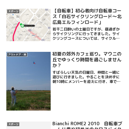
ということで、友達と二人で行ってきま
した。雪質はアイシーでいったんこける
とどこまでも滑っていくよ...
【自転車】初心者向け自転車コー
スポーツ
ス「白石サイクリングロード～北
広島エルフィンロード」
若干二日酔いの土曜日ですが、昼過ぎか
らサイクリングに行ってきました。サイ
クリングコースについては、サイクルシ
ョップおかべさんのサイクリングコース
紹介を参考にさせていただいているので
すが、その中でも初心者用と紹介されて
初夏の郊外カフェ巡り。マウニの
アウトドア・旅
いた、「白石～北広島サイ...
丘でゆっくり時間を過ごしません
か？
すばらしい天気の日曜日、仲間と一緒に
遊びに行きました。やることを決めずに
朝10時にメンバーを迎えに行き、車で走
りながら「何しよっか？」と。初夏の外
遊びをしよう天気もいいからキャッチボ
ールでも、ということになり、ドンキホ
ーテへ。それっぽいバッ...
Bianchi ROME2 2010 自転車ブ
スポーツ