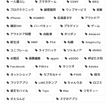
一人暮らし
スマホゲーム
SONY
BBQ
ブログテクニック
調理器具
ウェブサービス
男飯
iPhone
HUAWEI
北海道ネタ
アウトドア
格安SIM
バーベキュー
プラグイン
ゲーム
アウトドア料理
自転車
ホリダン
Amazon
新生活
MNP
PS4
札幌
Simplicity
ユニフレーム
ライフハック
リトルノア
MVNO
お風呂
画像編集
apple
α6000
炉ばた大将
Facebook
P8lite
サンリオ
Adobe
ネットショップ
カプセルトイ
PSVR
保冷
フリマアプリ
LINEスタンプ
ちゃんりお
ロゴス
楽天モバイル
Tips
Mac
ジモティー
さとらんど
スマホアプリ