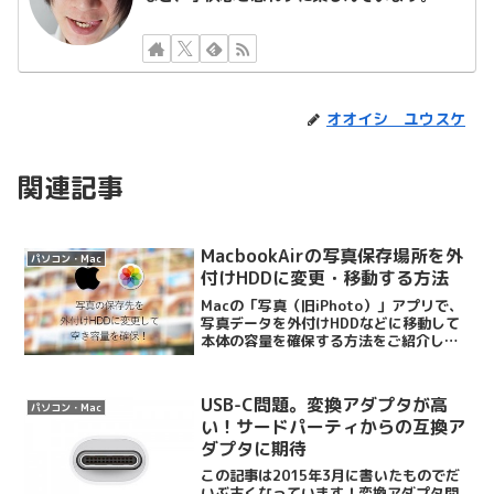
オオイシ ユウスケ
関連記事
MacbookAirの写真保存場所を外
パソコン・Mac
付けHDDに変更・移動する方法
Macの「写真（旧iPhoto）」アプリで、
写真データを外付けHDDなどに移動して
本体の容量を確保する方法をご紹介しま
す。サブマシンとしてMacbookAirを使
っているのですが、もうかれこれ３年ほ
ど使っていると、いい加減保存容量が苦
USB-C問題。変換アダプタが高
パソコン・Mac
しくな...
い！サードパーティからの互換ア
ダプタに期待
この記事は2015年3月に書いたものでだ
いぶ古くなっています！変換アダプタ関