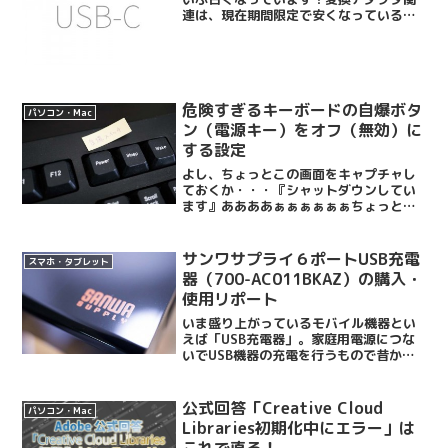
連は、現在期間限定で安くなっているよ
うですよ！詳しくは記事後半で！2015年
3月10日から始まったアップルの新製品
発表会、さすがの注目度ですね！目玉と
言われていたA...
危険すぎるキーボードの自爆ボタ
パソコン・Mac
ン（電源キー）をオフ（無効）に
する設定
よし、ちょっとこの画面をキャプチャし
ておくか・・・『シャットダウンしてい
ます』ああああぁぁぁぁぁぁちょっとま
ってえええええええ！ってこと、ありま
せんか？僕はさっきありました。よくわ
からないという人は、きっと優良なキー
サンワサプライ６ポートUSB充電
スマホ・タブレット
ボードを使っているか慎重...
器（700-AC011BKAZ）の購入・
使用リポート
いま盛り上がっているモバイル機器とい
えば「USB充電器」。家庭用電源につな
いでUSB機器の充電を行うもので昔から
あるカテゴリなのですが、「Anker 40W
5ポート USB急速充電器」が出てから一
気に話題になったように思います。特徴
公式回答「Creative Cloud
パソコン・Mac
として...
Libraries初期化中にエラー」は