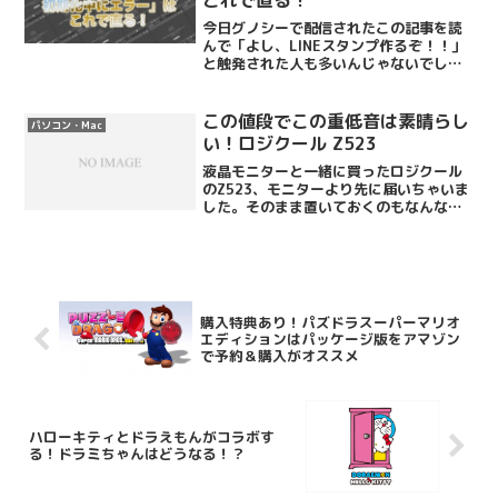
これで直る！
今日グノシーで配信されたこの記事を読
んで「よし、LINEスタンプ作るぞ！！」
と触発された人も多いんじゃないでしょ
うか？これは先週土曜日に東京・大崎の
ゲートシティ大崎にあるゲートシティホ
ールで開催された「アドビLINEスタンプ
この値段でこの重低音は素晴らし
パソコン・Mac
セミナー」の様子...
い！ロジクール Z523
液晶モニターと一緒に買ったロジクール
のZ523、モニターより先に届いちゃいま
した。そのまま置いておくのもなんなの
で、ちょうど見ていた金曜ロードショ
ー、ディープインパクトをZ523で視聴し
てみました。ズンズンズンズンズン重低
音が！すごい！Ba...
購入特典あり！パズドラスーパーマリオ
エディションはパッケージ版をアマゾン
で予約＆購入がオススメ
ハローキティとドラえもんがコラボす
る！ドラミちゃんはどうなる！？