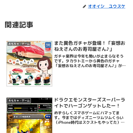
オオイシ ユウスケ
関連記事
また異色ガチャが登場！「妄想お
おもちゃ・ゲーム
ねえさんのお寿司屋さん♪」
ガチャ業界は今年も勢いが止まらなそう
です。タカラトミーから異色のガチャ
「妄想おねえさんのお寿司屋さん♪」が1
月26日より発売！※より転載可愛いんだ
けど、なんなんだろう、いや可愛いけ
ど・・・笑お姉さんの妄想をテーマに、
食べ歩きが趣味のお姉さん...
ドラクエモンスターズスーパーラ
おもちゃ・ゲーム
イトでハーゴンゲットしたー！
めずらしくスマホゲームにハマってま
す。今まではディズニーツムツムくらい
（iPhone時代はスクストもやってた）だ
ったのですが・・・やっぱドラクエ世代
ということで、CMでよく見ることもあっ