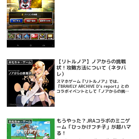
て「ドラゴンクエストモンスターズスー
パーライト」略して...
【リトルノア】ノアからの挑戦
おもちゃ・ゲーム
状！攻略方法について（ネタバ
レ）
スマホゲーム『リトルノア』では、
『BRAVELY ARCHIVE D’s report』との
コラボイベントとして「ノアからの挑戦
状」が開催中！！コラボキャラクター、
リングアベルの進化素材、リングアベル
メダルが手に入る！ということでさっそ
くチ...
もうやった？JRAコラボのミニゲ
おもちゃ・ゲーム
ーム「ひっかけフチ子」が超ハマ
る！