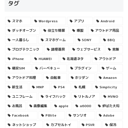
タグ
スマホ
Wordpress
アプリ
Android
ダッチオーブン
役立ち情報
燻製
アウトドア用品
一人暮らし
スマホゲーム
SONY
BBQ
ブログテクニック
調理器具
ウェブサービス
男飯
iPhone
HUAWEI
北海道ネタ
アウトドア
格安SIM
バーベキュー
プラグイン
ゲーム
アウトドア料理
自転車
ホリダン
Amazon
新生活
MNP
PS4
札幌
Simplicity
ユニフレーム
ライフハック
リトルノア
MVNO
お風呂
画像編集
apple
α6000
炉ばた大将
Facebook
P8lite
サンリオ
Adobe
ネットショップ
カプセルトイ
PSVR
保冷