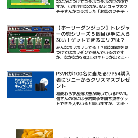
なにかにつけてコラボコラボの世の中で
すが、いま注目なのがJRAとコップのフ
チ子さんがコラボした「お馬のフチ子」
じゃないでしょうか。JRAとは言わずと
知れた日本中央競馬会。土日にテレビで
やってる競馬ですね。コップのフチ子さ
【ホーリーダンジョン】トレジャ
おもちゃ・ゲーム
んは、いわゆるガチャ...
ーの兜シリーズ５個目が手に入ら
ない！ゲットできるエリアは？
みんなホリホリしてる！？暇な時間を見
つけてはホリダンで遊んでいるのです
が、なかなかSR以上のキャラが出てこな
いフェブニク（ホリダンでの名前ね）で
す。ホリダンのホーリーコインガチャっ
てシビアじゃないですか？いっつも祈り
PSVRが100名に当たる!?PS4購入
おもちゃ・ゲーム
ながらガチャを回すのです...
者にソニーからクリスマスプレゼ
ント
相変わらず品薄状態が続いているPSVR。
皆さんの中には予約競争を勝ち抜きゲッ
トできた人もいると思いますが、大半の
人はまだ手に入れてないんじゃないでし
ょうか。ソニーストアを覗いても入荷の
情報すら見えず、amazonなどのネット
ショップでは、ま...