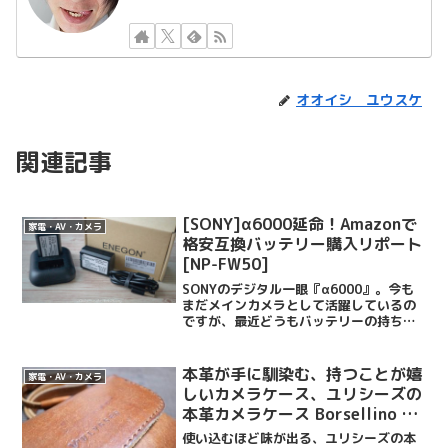
オオイシ ユウスケ
関連記事
[SONY]α6000延命！Amazonで
家電・AV・カメラ
格安互換バッテリー購入リポート
[NP-FW50]
SONYのデジタル一眼『α6000』。今も
まだメインカメラとして活躍しているの
ですが、最近どうもバッテリーの持ちが
よくありません。なにせ購入してからも
う４年が経とうとしています。これまで
大きな故障もなく頑張ってくれているの
本革が手に馴染む、持つことが嬉
家電・AV・カメラ
で、もうちょっと使...
しいカメラケース、ユリシーズの
本革カメラケース Borsellino と
レザーストラップ CLASSICO DG
使い込むほど味が出る、ユリシーズの本