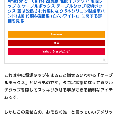
Amazonで「Calife 改良版 北欧インテリア 電源タ
ップ & ケーブルボックス テーブルタップ収納ボッ
クス 蓋は改良され竹製になり 5本シリコン製結束バ
ンド付属 竹製&樹脂製 (白/ホワイト)」に関する詳
細を見る
Amazon
楽天
Yahoo!ショッピング
これは中に電源タップをまるごと隠せるいわゆる「ケーブ
ルボックス」というものです。タコ足状態になってるマル
チタップを隠してスッキリみせる事ができる便利なアイテ
ムです。
しかしこの見せ方の、おそらく唯一と言っていいデメリッ