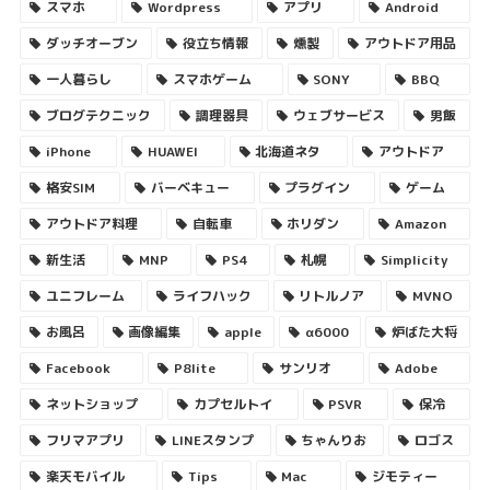
スマホ
Wordpress
アプリ
Android
ダッチオーブン
役立ち情報
燻製
アウトドア用品
一人暮らし
スマホゲーム
SONY
BBQ
ブログテクニック
調理器具
ウェブサービス
男飯
iPhone
HUAWEI
北海道ネタ
アウトドア
格安SIM
バーベキュー
プラグイン
ゲーム
アウトドア料理
自転車
ホリダン
Amazon
新生活
MNP
PS4
札幌
Simplicity
ユニフレーム
ライフハック
リトルノア
MVNO
お風呂
画像編集
apple
α6000
炉ばた大将
Facebook
P8lite
サンリオ
Adobe
ネットショップ
カプセルトイ
PSVR
保冷
フリマアプリ
LINEスタンプ
ちゃんりお
ロゴス
楽天モバイル
Tips
Mac
ジモティー