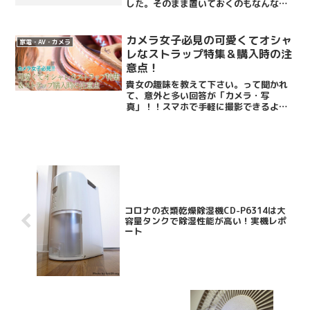
した。そのまま置いておくのもなんなの
で、ちょうど見ていた金曜ロードショ
ー、ディープインパクトをZ523で視聴し
てみました。ズンズンズンズンズン重低
カメラ女子必見の可愛くてオシャ
家電・AV・カメラ
音が！すごい！Ba...
レなストラップ特集＆購入時の注
意点！
貴女の趣味を教えて下さい。って聞かれ
て、意外と多い回答が「カメラ・写
真」！！スマホで手軽に撮影できるよう
になったのと、撮った写真を手軽にアッ
プできる環境としてInstagramや
Facebook、TwitterといったSNSが普及
したのも一...
コロナの衣類乾燥除湿機CD-P6314は大
容量タンクで除湿性能が高い！実機レポ
ート