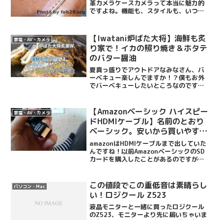
革カメラケースカメラって本当に魅力的
ですよね。機能も、スタイルも、いつも
触っていたくなるし、持ち歩きたくなり
ます。そんな素敵なカメラだから、周辺
グッズにもこだわりたい、そこで辿り着
【Iwatani炉ばた大将】海鮮も炙
家電・AV・カメラ
く一つの答えがULYSE...
り家で！イカの照り焼き＆ホタテ
のバター醤油
夏真っ盛りでアウトドアなみなさん、バ
ーベキュー楽しんでますか！？僕もお外
でバーベキューしたいところなのです
が、出不精＆友達がいないので自宅のベ
ランダでやることにしました。
「Iwatani 炉ばた大将炙り家W」はそん
【Amazonベーシック ハイスピー
家電・AV・カメラ
なボッチ必携のお一人様キッ...
ドHDMIケーブル】名前のとおり
ベーシック。安いから買いやす
い！
amazonはHDMIケーブルまで出していた
んですね！以前AmazonベーシックのSD
カードを購入したことがあるのですが品
質も問題なく、不具合もなく使えていま
す。今回、ブルーレイプレイヤーを購入
した際にHDMIケーブルを別途用意する必
この値段でこの重低音は素晴らし
パソコン・Mac
要があ...
い！ロジクール Z523
液晶モニターと一緒に買ったロジクール
のZ523、モニターより先に届いちゃいま