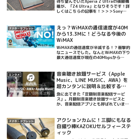
待ち望んでいたXperia Z Ultraの後継機
種が、「Z4 Ultra」となりそうです！詳
しくはこちらの記事を！＞＞＞Sony
Xperia Z4 Compact and Z4 Ultra Full
Specs Leak 英語だからよく...
えっ？WiMAXの通信速度が40M
スマホ・タブレット
から13.3Mに！どうなる今後の
WiMAX
WiMAXの通信速度が半減する！？衝撃的
なニュースでした。なんとWiMAXの下り
最大通信速度が現在の40Mbpsから
13.3Mbpsに変更されるというのです！
これはWiMAXの親元UQコミュニケーショ
ンズがWiMAX2+に力を入れており、来...
音楽聴き放題サービス（Apple
エンタメ
Music、LINE MUSIC、AWA）を
超カンタンに説明＆比較する
よ！！
急に出てきた「定額制音楽配信サービ
ス」。月額制音楽聴き放題サービスと
か、音楽配信アプリとも呼ばれていま
す。毎月定額のお金を払えば音楽を聴き
放題になるというサービスなんだけど、
いきなり出てきたので良くわからない！
アクションカムに！三脚にもなる
スマホ・タブレット
という人も多いんじゃないかな。...
自撮り棒KAZOKUセルフィーステ
ィック