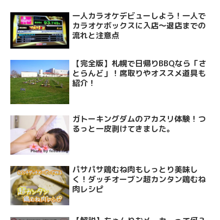
一人カラオケデビューしよう！一人で
カラオケボックスに入店～退店までの
流れと注意点
【完全版】札幌で日帰りBBQなら「さ
とらんど」！席取りやオススメ道具も
紹介！
ガトーキングダムのアカスリ体験！つ
るっと一皮剥けてきました。
パサパサ鶏むね肉もしっとり美味し
く！ダッチオーブン超カンタン鶏むね
肉レシピ