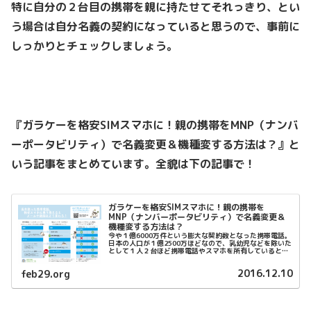
特に自分の２台目の携帯を親に持たせてそれっきり、とい
う場合は自分名義の契約になっていると思うので、事前に
しっかりとチェックしましょう。
『ガラケーを格安SIMスマホに！親の携帯をMNP（ナンバ
ーポータビリティ）で名義変更＆機種変する方法は？』と
いう記事をまとめています。全貌は下の記事で！
ガラケーを格安SIMスマホに！親の携帯を
MNP（ナンバーポータビリティ）で名義変更＆
機種変する方法は？
今や１億6000万件という膨大な契約数となった携帯電話。
日本の人口が１億2500万ほどなので、乳幼児などを除いた
として１人２台ほど携帯電話やスマホを所有しているとい
うことでしょうか。外に出て地下鉄や電車に乗ればみんな
スマホをいじってるから、...
2016.12.10
feb29.org