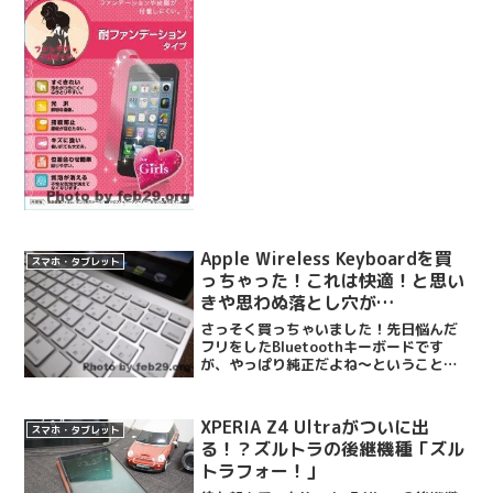
になっちゃうんですよね。自分のならま
だしも、他人のがベッタリ付いてたらか
なり萎えてしまいます。今回、iPhone5
を手に入れたので液...
Apple Wireless Keyboardを買
スマホ・タブレット
っちゃった！これは快適！と思い
きや思わぬ落とし穴が…
さっそく買っちゃいました！先日悩んだ
フリをしたBluetoothキーボードです
が、やっぱり純正だよね〜ということ
で、仕事の帰りにアップルストアに寄っ
てサクッと買っちゃいました。初めてア
ップルストアに行ったんですがなんか緊
XPERIA Z4 Ultraがついに出
スマホ・タブレット
張しますねー。今はも...
る！？ズルトラの後継機種「ズル
トラフォー！」