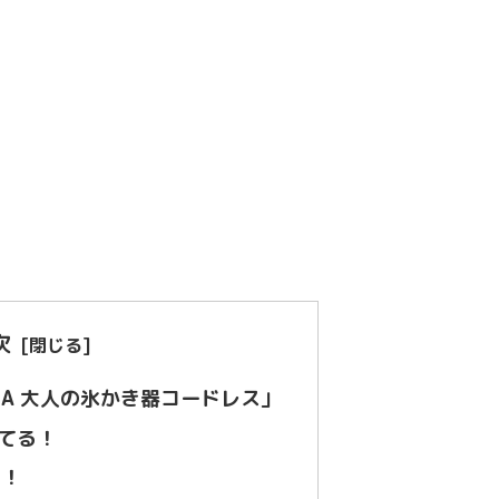
次
SHA 大人の氷かき器コードレス」
てる！
た！