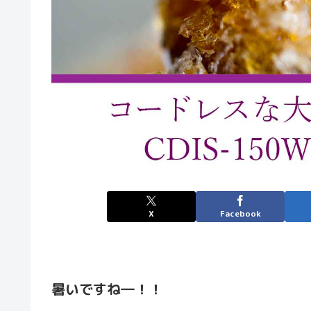
X
Facebook
暑いですね―！！