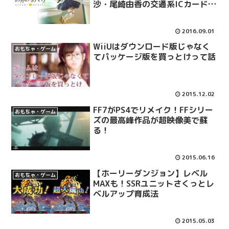
沙・尾崎由香の交通系ICカード連
動ゲーム登場
2016.09.01
WiiUはダウンロード版じゃなく
おもちゃ・ゲーム
てパッケージ版を買っとけって話
2015.12.02
FF7がPS4でリメイク！FFシリー
おもちゃ・ゲーム
ズの最高峰作品が超映像美で蘇
る！
2015.06.16
【ホーリーダンジョン】レベル
おもちゃ・ゲーム
MAXも！SSRユニットさくっとレ
ベルアップ育成法
2015.05.03