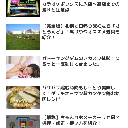
カラオケボックスに入店～退店までの
流れと注意点
【完全版】札幌で日帰りBBQなら「さ
とらんど」！席取りやオススメ道具も
紹介！
ガトーキングダムのアカスリ体験！つ
るっと一皮剥けてきました。
パサパサ鶏むね肉もしっとり美味し
く！ダッチオーブン超カンタン鶏むね
肉レシピ
【解説】ちゃんりおメーカーって何？
保存・修正・使い方を紹介！