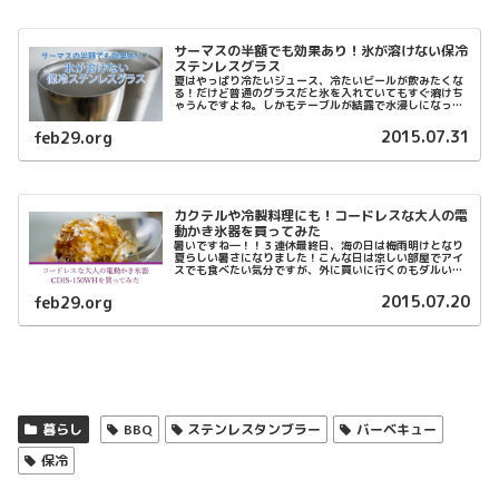
サーマスの半額でも効果あり！氷が溶けない保冷
ステンレスグラス
夏はやっぱり冷たいジュース、冷たいビールが飲みたくな
る！だけど普通のグラスだと氷を入れていてもすぐ溶けち
ゃうんですよね。しかもテーブルが結露で水浸しになっち
ゃう・・・そんな悩みを解決してくれるのが、
THERMOS（サーマス）に代表される『真...
2015.07.31
feb29.org
カクテルや冷製料理にも！コードレスな大人の電
動かき氷器を買ってみた
暑いですね―！！３連休最終日、海の日は梅雨明けとなり
夏らしい暑さになりました！こんな日は涼しい部屋でアイ
スでも食べたい気分ですが、外に買いに行くのもダルい！
そんなときはやっぱり自宅で作れるかき氷でしょう！タイ
ミング良くamazonから「コー...
2015.07.20
feb29.org
暮らし
BBQ
ステンレスタンブラー
バーベキュー
保冷