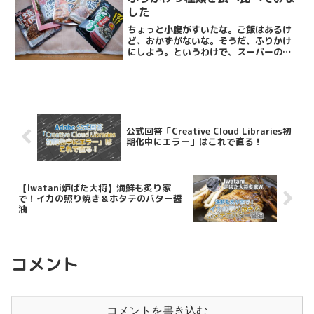
した
ちょっと小腹がすいたな。ご飯はあるけ
ど、おかずがないな。そうだ、ふりかけ
にしよう。というわけで、スーパーのふ
りかけコーナーはいまやバラエティに富
んだ品揃え。「鮭ふりかけ」とか「のり
たま」だけじゃないんですよ！なるほど
ねーと思うものから、えっ...
公式回答「Creative Cloud Libraries初
期化中にエラー」はこれで直る！
【Iwatani炉ばた大将】海鮮も炙り家
で！イカの照り焼き＆ホタテのバター醤
油
コメント
コメントを書き込む