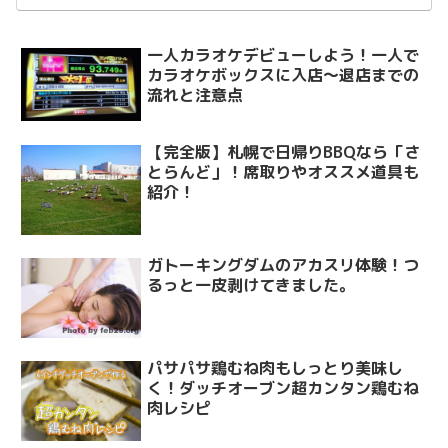
一人カラオケデビューしよう！一人で
カラオケボックスに入店～退店までの
流れと注意点
【完全版】札幌で日帰りBBQなら「さ
とらんど」！席取りやオススメ道具も
紹介！
ガトーキングダムのアカスリ体験！つ
るっと一皮剥けてきました。
パサパサ鶏むね肉もしっとり美味し
く！ダッチオーブン超カンタン鶏むね
肉レシピ