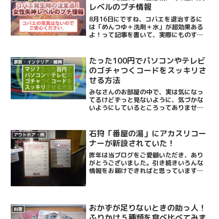
レベルのプチ情報
8月16日にですね、コバエを退治するに
は「めんつゆ＋洗剤＋水」が超効果ある
よ！って記事を書いて、実際にものすご
いコバエを捕獲できたのですが、実はま
だすべて駆除できていません。おそらく
前回の生き残りが子を作り「忌々しい人
たった100円でパソコンやテレビ
家具・インテリア・雑貨
間め、親の恨みを晴らし...
のゴチャつくコードをスッキリさ
せる方法
みなさんのお部屋の中で、実は気になっ
てるけどずっと見ないように、気づかな
いようにしているところってありません
か？そう、テレビやパソコンの裏のコー
ド類！！テレビの周りやパソコンの周り
のコードって、なんであんなにごちゃご
石狩「番屋の湯」にアカスリコー
アウトドア・旅
ちゃしちゃうんでしょう。...
ナーが新設されていた！
昨年は当ブログをご愛顧いただき、あり
がとうございました。引き続きいろんな
情報をお届けできればと思っていますの
で、本年も何卒よろしくお願いいたしま
す。あて、本日ワカサギ釣りに行ってき
たのですが、もうめっちゃ吹雪にあいま
して笑凍えた身体を温める...
おかずが足りないときの助っ人！
料理
ふりかけ５種類を食べ比べてみま