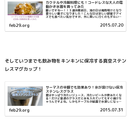
カクテルや冷製料理にも！コードレスな大人の電
動かき氷器を買ってみた
暑いですね―！！３連休最終日、海の日は梅雨明けとなり
夏らしい暑さになりました！こんな日は涼しい部屋でアイ
スでも食べたい気分ですが、外に買いに行くのもダルい！
そんなときはやっぱり自宅で作れるかき氷でしょう！タイ
ミング良くamazonから「コー...
2015.07.20
feb29.org
そしていつまでも飲み物をキンキンに保冷する真空ステン
レスマグカップ！
サーマスの半額でも効果あり！氷が溶けない保冷
ステンレスグラス
夏はやっぱり冷たいジュース、冷たいビールが飲みたくな
る！だけど普通のグラスだと氷を入れていてもすぐ溶けち
ゃうんですよね。しかもテーブルが結露で水浸しになっち
ゃう・・・そんな悩みを解決してくれるのが、
THERMOS（サーマス）に代表される『真...
2015.07.31
feb29.org