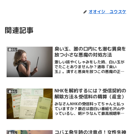
オオイシ ユウスケ
関連記事
臭い玉、誰の口内にも潜む異臭を
暮らし
放つ小さな悪魔の対処方法
激しい咳やくしゃみをした時、白い玉が
でたことありませんか？通称『臭い
玉』。潰すと悪臭を放つこの悪魔の正体
とは！？臭い玉＝膿栓というものです実
はコレ、『膿栓（のうせん）』と呼ばれ
るものです。膿栓（のうせん、英語:
NHKを解約するには？受信契約の
Tonsillolith）と...
暮らし
解除方法＆受信料の精算（返金）
みなさんNHKの受信料ってちゃんと払っ
ていますか？最近は面白い番組も沢山や
っているし、朝ドラなんて最高視聴率バ
ンバン更新するしで、人気番組も抱えて
いるNHK。それなのにどうも印象が良く
ないのは、やっぱり契約時の強引な訪問
コバエ発生時の注意点！女性失神
形態にあると思うんで...
暮らし