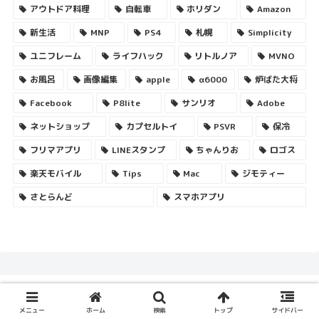
アウトドア料理
自転車
ホリダン
Amazon
新生活
MNP
PS4
札幌
Simplicity
ユニフレーム
ライフハック
リトルノア
MVNO
お風呂
画像編集
apple
α6000
炉ばた大将
Facebook
P8lite
サンリオ
Adobe
ネットショップ
カプセルトイ
PSVR
保冷
フリマアプリ
LINEスタンプ
ちゃんりお
ロゴス
楽天モバイル
Tips
Mac
ジモティー
さとらんど
スマホアプリ
メニュー
ホーム
検索
トップ
サイドバー
© 2009-2026 FEBRUARY29.