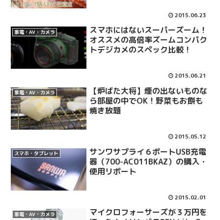
2015.06.23
スマホにはないスーパーズーム！
家電・AV・カメラ
オススメの高倍率ズームコンパク
トデジカメのスペック比較！
2015.06.21
【炉ばた大将】煙の出ないものな
家電・AV・カメラ
ら部屋の中でOK！野菜もお餅も
焼き放題
2015.05.12
サンワサプライ６ポートUSB充電
スマホ・タブレット
器（700-AC011BKAZ）の購入・
使用リポート
2015.02.01
マイクロフォーサーズが３万円を
家電・AV・カメラ