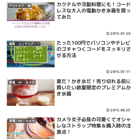
カクテルや冷製料理にも！コード
アウトドア・旅
レスな大人の電動かき氷器を買っ
てみた
2015.07.20
たった100円でパソコンやテレビ
家具・インテリア・雑貨
のゴチャつくコードをスッキリさ
せる方法
2015.07.11
夏だ！かき氷だ！売り切れる前に
家電・AV・カメラ
買いたい数量限定のプレミアムか
き氷器
2015.06.25
カメラ女子必見の可愛くてオシャ
家電・AV・カメラ
レなストラップ特集＆購入時の注
意点！