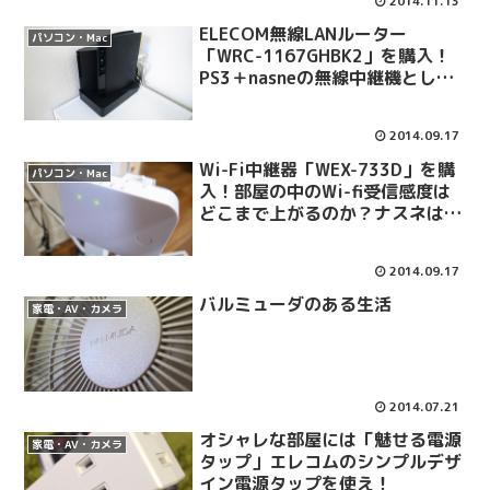
2014.11.13
ELECOM無線LANルーター
パソコン・Mac
「WRC-1167GHBK2」を購入！
PS3＋nasneの無線中継機として
追加！
2014.09.17
Wi-Fi中継器「WEX-733D」を購
パソコン・Mac
入！部屋の中のWi-fi受信感度は
どこまで上がるのか？ナスネは繋
がるか？
2014.09.17
バルミューダのある生活
家電・AV・カメラ
2014.07.21
オシャレな部屋には「魅せる電源
家電・AV・カメラ
タップ」エレコムのシンプルデザ
イン電源タップを使え！