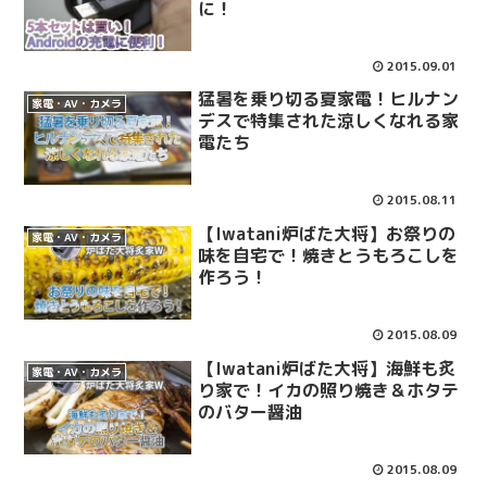
に！
2015.09.01
猛暑を乗り切る夏家電！ヒルナン
家電・AV・カメラ
デスで特集された涼しくなれる家
電たち
2015.08.11
【Iwatani炉ばた大将】お祭りの
家電・AV・カメラ
味を自宅で！焼きとうもろこしを
作ろう！
2015.08.09
【Iwatani炉ばた大将】海鮮も炙
家電・AV・カメラ
り家で！イカの照り焼き＆ホタテ
のバター醤油
2015.08.09