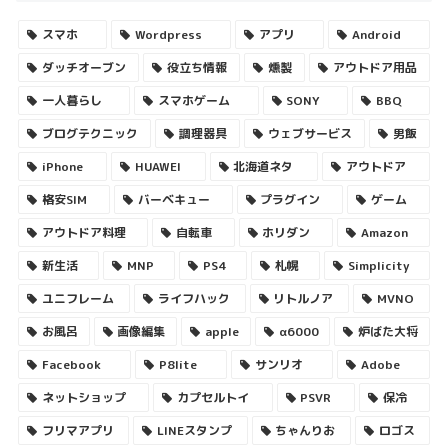
スマホ
Wordpress
アプリ
Android
ダッチオーブン
役立ち情報
燻製
アウトドア用品
一人暮らし
スマホゲーム
SONY
BBQ
ブログテクニック
調理器具
ウェブサービス
男飯
iPhone
HUAWEI
北海道ネタ
アウトドア
格安SIM
バーベキュー
プラグイン
ゲーム
アウトドア料理
自転車
ホリダン
Amazon
新生活
MNP
PS4
札幌
Simplicity
ユニフレーム
ライフハック
リトルノア
MVNO
お風呂
画像編集
apple
α6000
炉ばた大将
Facebook
P8lite
サンリオ
Adobe
ネットショップ
カプセルトイ
PSVR
保冷
フリマアプリ
LINEスタンプ
ちゃんりお
ロゴス