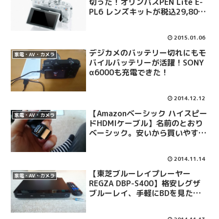
切った！オリンパスPEN Lite E-
PL6 レンズキットが税込29,800
円送料無料で買える
2015.01.06
デジカメのバッテリー切れにもモ
家電・AV・カメラ
バイルバッテリーが活躍！SONY
α6000も充電できた！
2014.12.12
【Amazonベーシック ハイスピー
家電・AV・カメラ
ドHDMIケーブル】名前のとおり
ベーシック。安いから買いやす
い！
2014.11.14
【東芝ブルーレイプレーヤー
家電・AV・カメラ
REGZA DBP-S400】格安レグザ
ブルーレイ、手軽にBDを見たい
人は買い！