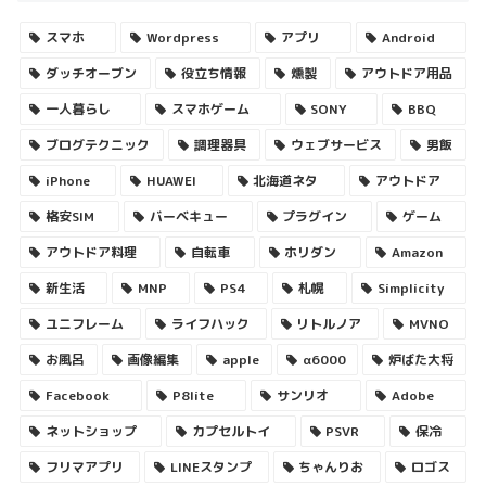
スマホ
Wordpress
アプリ
Android
ダッチオーブン
役立ち情報
燻製
アウトドア用品
一人暮らし
スマホゲーム
SONY
BBQ
ブログテクニック
調理器具
ウェブサービス
男飯
iPhone
HUAWEI
北海道ネタ
アウトドア
格安SIM
バーベキュー
プラグイン
ゲーム
アウトドア料理
自転車
ホリダン
Amazon
新生活
MNP
PS4
札幌
Simplicity
ユニフレーム
ライフハック
リトルノア
MVNO
お風呂
画像編集
apple
α6000
炉ばた大将
Facebook
P8lite
サンリオ
Adobe
ネットショップ
カプセルトイ
PSVR
保冷
フリマアプリ
LINEスタンプ
ちゃんりお
ロゴス