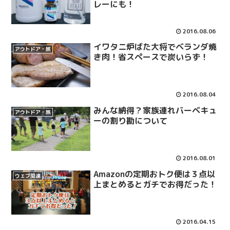
レーにも！
2016.08.06
イワタニ炉ばた大将でベランダ焼
アウトドア・旅
き肉！省スペースで炭いらず！
2016.08.04
みんな納得？家族連れバーベキュ
アウトドア・旅
ーの割り勘について
2016.08.01
Amazonの定期おトク便は３点以
ウェブ関連
上まとめるとガチでお得だった！
2016.04.15