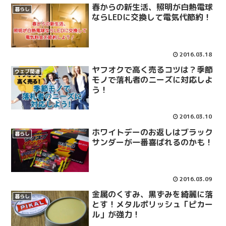
春からの新生活、照明が白熱電球
暮らし
ならLEDに交換して電気代節約！
2016.03.18
ヤフオクで高く売るコツは？季節
ウェブ関連
モノで落札者のニーズに対応しよ
う！
2016.03.10
ホワイトデーのお返しはブラック
暮らし
サンダーが一番喜ばれるのかも！
2016.03.09
金属のくすみ、黒ずみを綺麗に落
暮らし
とす！メタルポリッシュ「ピカー
ル」が強力！