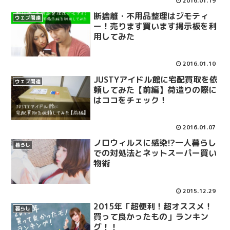
2016.01.19
断捨離・不用品整理はジモティ
ウェブ関連
ー！売ります買います掲示板を利
用してみた
2016.01.10
JUSTYアイドル館に宅配買取を依
ウェブ関連
頼してみた【前編】荷造りの際に
はココをチェック！
2016.01.07
ノロウィルスに感染!?一人暮らし
暮らし
での対処法とネットスーパー買い
物術
2015.12.29
2015年「超便利！超オススメ！
暮らし
買って良かったもの」ランキン
グ！！