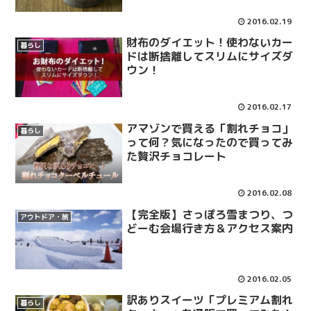
2016.02.19
財布のダイエット！使わないカー
暮らし
ドは断捨離してスリムにサイズダ
ウン！
2016.02.17
アマゾンで買える「割れチョコ」
暮らし
って何？気になったので買ってみ
た贅沢チョコレート
2016.02.08
【完全版】さっぽろ雪まつり、つ
アウトドア・旅
どーむ会場行き方＆アクセス案内
2016.02.05
訳ありスイーツ「プレミアム割れ
暮らし